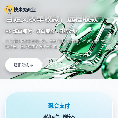
核心产品 · AI带货探店系统
核心产品 · AI 推荐优化
咿嗷科技旗下快米兔是专为创业者打造的垂直商业经营服务商，聚
核心产品 · 聚合支付
核心产品 · 电商收款单
快米兔商业
探店带货、电商图、数字人，
让好货被看见，让转化持续增
一次对接，收齐主流支付
自定义表单收款，远程收款
矩阵出片
长
微信 · 支付宝 · 抖音一站接入
H5 填单即付 · 订单聚合 · 日结对账
视频矩阵 · 批量混剪 · 短剧漫剧
语义检索・个性化排序・全链路洞察
‹
›
以客户为中心，始于需求，终于满意，第三方支付平台及技术支持
自由编排收款字段与模板，异地门店与远程客户同源支付；凭证自
面向电商与门店营销：探店短视频、带货视频、电商图一键生成、
适配 AI 生成式问答流量，精准匹配用户需求，智能优化内容排
动归档，回调验签降低掉单风险。
服务，多样化的支付产品，覆盖全行业交易场景
模特换装与全驱数字人出镜，批量混剪日更不断档。
序，联动品牌资源迭代策略，抢占 AI 流量，高效提升转化。
→
资讯动态
全部产品
→
立即咨询
全部产品
→
→
客户案例
解决方案
全部产品
全部产品
进入聚合支付详情
聚合支付
主流支付一站接入