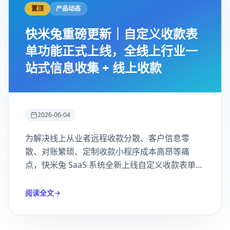
置顶
产品动态
快米兔重磅更新｜自定义收款表
单功能正式上线，全线上行业一
站式信息收集 + 线上收款
2026-06-04
为解决线上从业者远程收款分散、客户信息零
散、对账繁琐、定制收款小程序成本高昂等痛
点，快米兔 SaaS 系统全新上线自定义收款表单功
能，拖拽式可视化搭建表单，实现「信息填报 +
套餐选择 + 在线支付 + 数据归档」一体化，一站
阅读全文
→
式覆盖绝大多数线上业态收款需求。