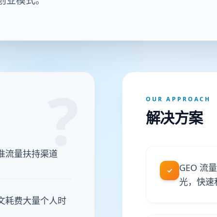
创业模式。
?
OUR APPROACH
解决方案
准流量扶持渠道
GEO 
✓
光，快速
文耗费大量个人时