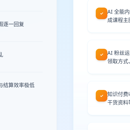
AI 全
✓
成课程主
暇逐一回复
AI 粉
乱
✓
领取方式
与结算效率极低
知识付费
✓
干货资料